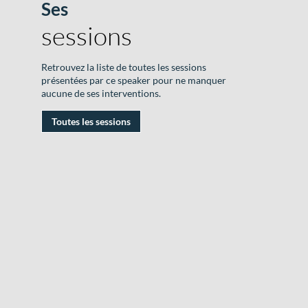
Ses
B
sessions
o
F
Retrouvez la liste de toutes les sessions
présentées par ce speaker pour ne manquer
aucune de ses interventions.
|
1
Toutes les sessions
J
2
|
R
D
#