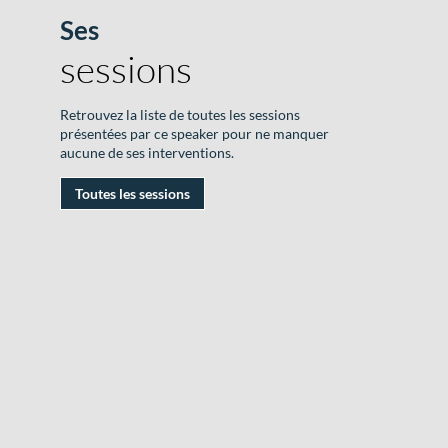
Ses
sessions
Retrouvez la liste de toutes les sessions
présentées par ce speaker pour ne manquer
R
aucune de ses interventions.
D
Toutes les sessions
#
|
D
/
I
|
D
i
a