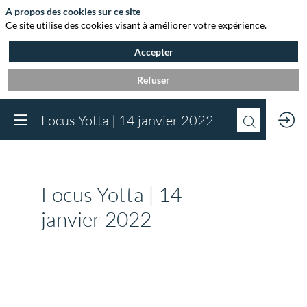
A propos des cookies sur ce site
Ce site utilise des cookies visant à améliorer votre expérience.
Accepter
Refuser
Vous devez être inscr
Focus Yotta | 14 janvier 2022
à Agora et connect
pour accéder au
contenu
Inscrivez-vous
Focus Yotta | 14
Déjà inscrit à Agora 
Descri
Connectez-vous pou
janvier 2022
Ratecard
accéder à votre cont
Days
Connectez-vous
#7
Vendredi
14
janvier
2022