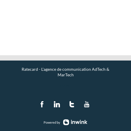
2022
:
Tendance
AdTech
&
MarTech
Ratecard - L'agence de communication AdTech &
MarTech
Contact
Powered by