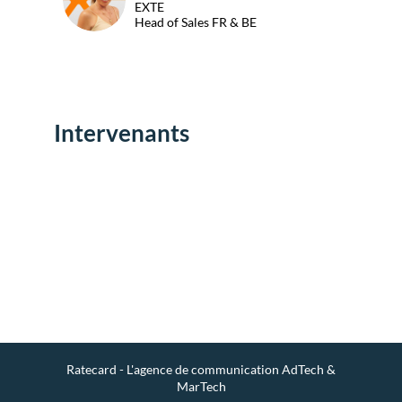
EXTE
Head of Sales FR & BE
Intervenants
Env
un
mes
Ratecard - L'agence de communication AdTech &
MarTech