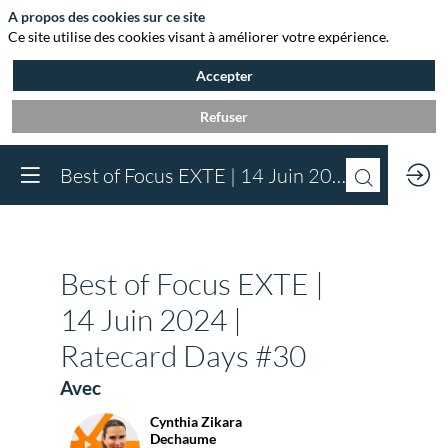
A propos des cookies sur ce site
Ce site utilise des cookies visant à améliorer votre expérience.
Accepter
Refuser
Vous devez être inscr
Best of Focus EXTE | 14 Juin 2024 | Ratecard Days #30
à Agora et connect
pour accéder au
contenu
Inscrivez-vous
Best of Focus EXTE |
Déjà inscrit à Agora 
Connectez-vous pou
14 Juin 2024 |
accéder à votre cont
Ratecard Days #30
Connectez-vous
Avec
Cynthia
Zikara
CZD
Dechaume