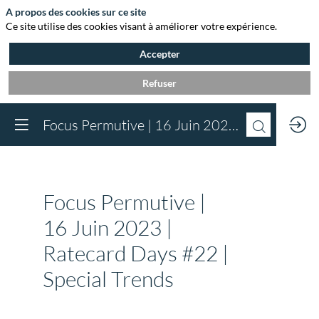
A propos des cookies sur ce site
Ce site utilise des cookies visant à améliorer votre expérience.
Accepter
Refuser
Vous devez être inscr
Focus Permutive | 16 Juin 2023 | Ratecard Days #22 | Special Trends
à Agora et connect
pour accéder au
contenu
Inscrivez-vous
Focus Permutive |
Déjà inscrit à Agora 
Connectez-vous pou
16 Juin 2023 |
accéder à votre cont
Ratecard Days #22 |
Connectez-vous
Special Trends