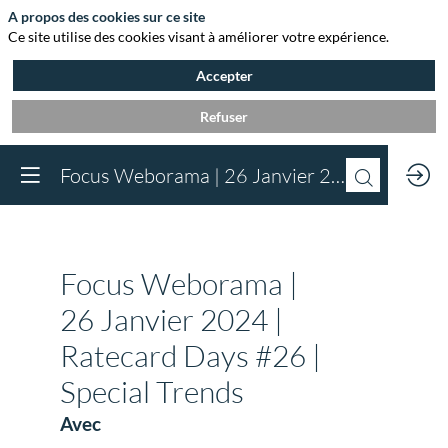
A propos des cookies sur ce site
Ce site utilise des cookies visant à améliorer votre expérience.
Accepter
Refuser
Vous devez être inscr
Focus Weborama | 26 Janvier 2024 | Ratecard Days #26 | Special Trends
à Agora et connect
pour accéder au
contenu
Inscrivez-vous
Focus Weborama |
Déjà inscrit à Agora 
Descri
Connectez-vous pou
26 Janvier 2024 |
●
accéder à votre cont
Camille
Ratecard Days #26 |
Connectez-vous
Bablet,
Directric
Special Trends
Commerc
de
Avec
Webora