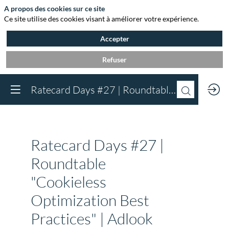
A propos des cookies sur ce site
Ce site utilise des cookies visant à améliorer votre expérience.
Accepter
Refuser
Vous devez être inscr
Ratecard Days #27 | Roundtable "Cookieless Optimization Best Practices" | Adlook
à Agora et connect
pour accéder au
contenu
Inscrivez-vous
Ratecard Days #27 |
Déjà inscrit à Agora 
Descri
Connectez-vous pou
Roundtable
Round
accéder à votre cont
table
"Cookieless
Connectez-vous
"Cookiele
Optimiza
Optimization Best
Best
Practices
Practices" | Adlook
-