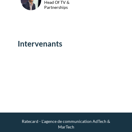
Head Of TV &
Partnerships
Intervenants
Env
un
mes
Ratecard - L'agence de communication AdTech &
MarTech