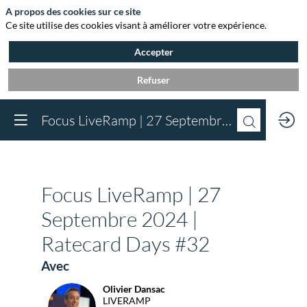
A propos des cookies sur ce site
Ce site utilise des cookies visant à améliorer votre expérience.
Accepter
Refuser
Vous devez être inscr
Focus LiveRamp | 27 Septembre 2024 | Ratecard Days #32
à Agora et connect
pour accéder au
contenu
Inscrivez-vous
Focus LiveRamp | 27
Déjà inscrit à Agora 
Connectez-vous pou
Septembre 2024 |
accéder à votre cont
Ratecard Days #32
Connectez-vous
Avec
Olivier
Dansac
OD
LIVERAMP