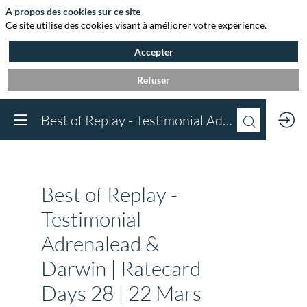
A propos des cookies sur ce site
Ce site utilise des cookies visant à améliorer votre expérience.
Accepter
Refuser
Vous devez être inscr
Best of Replay - Testimonial Adrenalead & Darwin | Ratecard Days 28 | 22 Mars 2024
à Agora et connect
pour accéder au
contenu
Inscrivez-vous
Best of Replay -
Déjà inscrit à Agora 
Connectez-vous pou
Testimonial
accéder à votre cont
Adrenalead &
Connectez-vous
Darwin | Ratecard
Days 28 | 22 Mars