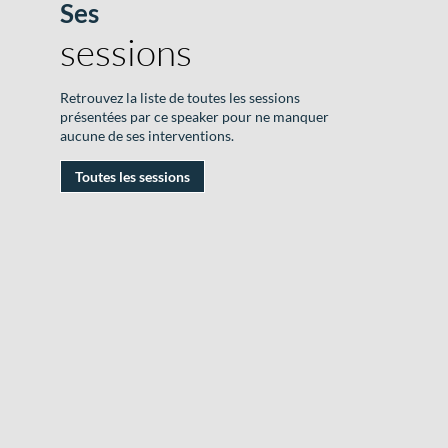
Ses
F
sessions
V
M
Retrouvez la liste de toutes les sessions
|
présentées par ce speaker pour ne manquer
aucune de ses interventions.
2
S
Toutes les sessions
2
|
R
D
#