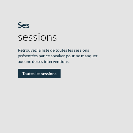
Ses
B
sessions
o
E
Retrouvez la liste de toutes les sessions
présentées par ce speaker pour ne manquer
aucune de ses interventions.
C
Toutes les sessions
|
1
D
2
|
R
D