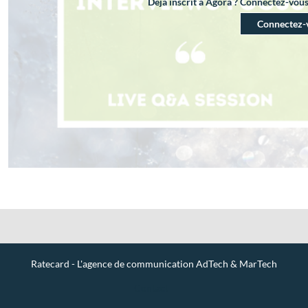
Déjà inscrit à Agora ? Connectez-vou
Connectez-
Ratecard - L'agence de communication AdTech & MarTech
Contact