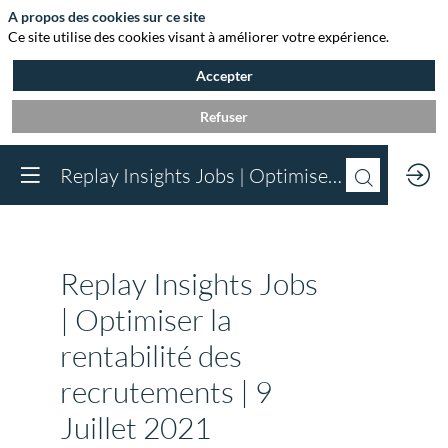
A propos des cookies sur ce site
Ce site utilise des cookies visant à améliorer votre expérience.
Accepter
Refuser
Vous devez être inscr
Replay Insights Jobs | Optimiser la rentabilité des recrutements | 9 Juillet 2021
à Agora et connect
pour accéder au
contenu
Inscrivez-vous
Replay Insights Jobs
Déjà inscrit à Agora 
Connectez-vous pou
| Optimiser la
accéder à votre cont
rentabilité des
Connectez-vous
recrutements | 9
Juillet 2021