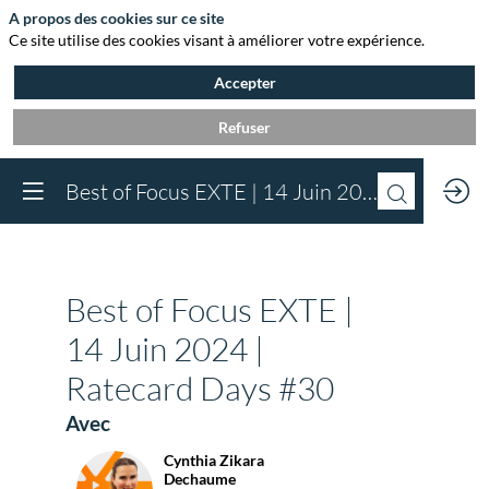
A propos des cookies sur ce site
Ce site utilise des cookies visant à améliorer votre expérience.
Accepter
Refuser
Vous devez être inscr
Best of Focus EXTE | 14 Juin 2024 | Ratecard Days #30
à Agora et connect
pour accéder au
contenu
Inscrivez-vous
Best of Focus EXTE |
Déjà inscrit à Agora 
Connectez-vous pou
14 Juin 2024 |
accéder à votre cont
Ratecard Days #30
Connectez-vous
Avec
Cynthia
Zikara
CZD
Dechaume