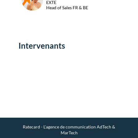
EXTE
Head of Sales FR & BE
Intervenants
Env
un
mes
Ratecard - L'agence de communication AdTech &
MarTech