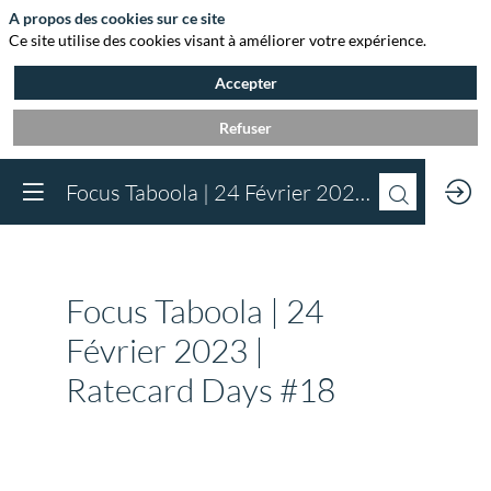
A propos des cookies sur ce site
Ce site utilise des cookies visant à améliorer votre expérience.
Accepter
Refuser
Vous devez être inscr
Focus Taboola | 24 Février 2023 | Ratecard Days #18
à Agora et connect
pour accéder au
contenu
Inscrivez-vous
Focus Taboola | 24
Déjà inscrit à Agora 
Connectez-vous pou
Février 2023 |
accéder à votre cont
Ratecard Days #18
Connectez-vous