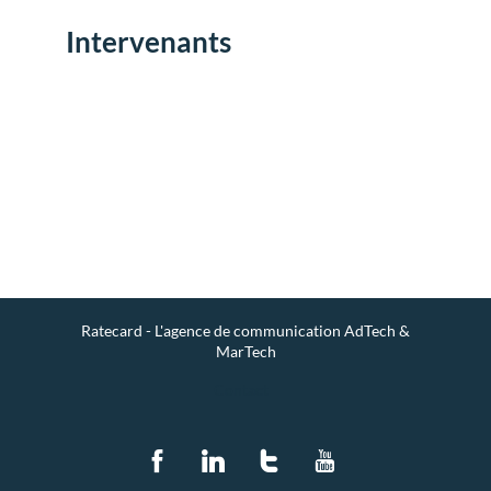
Intervenants
Env
un
mes
Ratecard - L'agence de communication AdTech &
MarTech
Contact