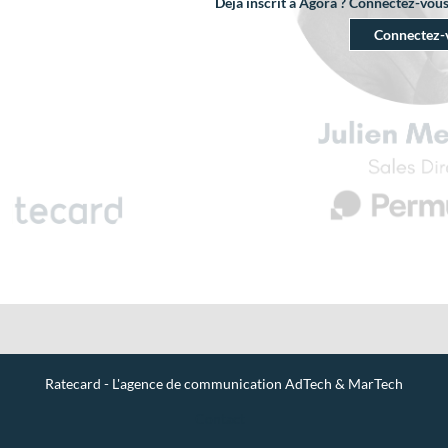
Déjà inscrit à Agora ? Connectez-vou
Connectez-
Ratecard - L'agence de communication AdTech & MarTech
Contact