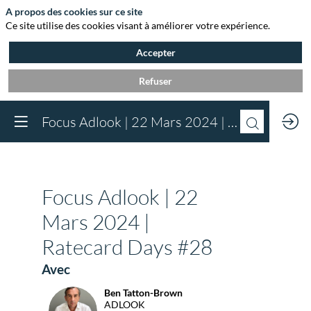
A propos des cookies sur ce site
Ce site utilise des cookies visant à améliorer votre expérience.
Accepter
Refuser
Vous devez être inscr
Focus Adlook | 22 Mars 2024 | Ratecard Days #28
à Agora et connect
pour accéder au
contenu
Inscrivez-vous
Focus Adlook | 22
Déjà inscrit à Agora 
Connectez-vous pou
Mars 2024 |
accéder à votre cont
Ratecard Days #28
Connectez-vous
Avec
Ben
Tatton-Brown
BT
ADLOOK