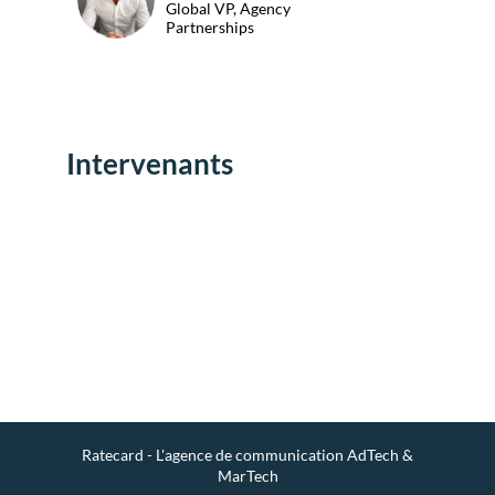
Global VP, Agency
Partnerships
Intervenants
Env
un
mes
Ratecard - L'agence de communication AdTech &
MarTech