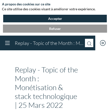
A propos des cookies sur ce site
Ce site utilise des cookies visant à améliorer votre expérience.
Accepter
Refuser
Vous devez être inscr
Replay - Topic of the Month : Monétisation & stack technologique | 25 Mars 2022
à Agora et connect
pour accéder au
contenu
Inscrivez-vous
Replay - Topic of the
Déjà inscrit à Agora 
Connectez-vous pou
Month :
accéder à votre cont
Monétisation &
Connectez-vous
stack technologique
| 25 Mars 2022