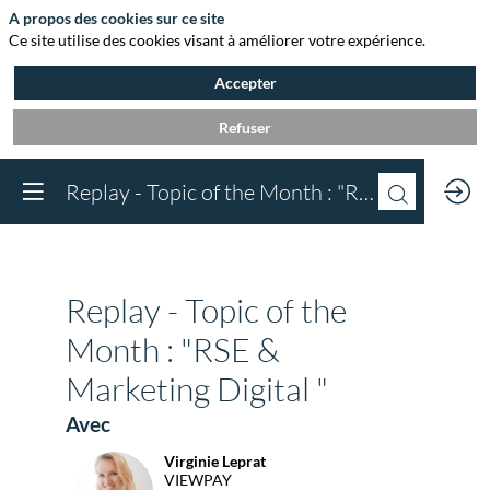
A propos des cookies sur ce site
Ce site utilise des cookies visant à améliorer votre expérience.
Accepter
Refuser
Vous devez être inscr
Replay - Topic of the Month : "RSE & Marketing Digital "
à Agora et connect
pour accéder au
contenu
Inscrivez-vous
Replay - Topic of the
Déjà inscrit à Agora 
Connectez-vous pou
Month : "RSE &
accéder à votre cont
Marketing Digital "
Connectez-vous
Avec
Virginie
Leprat
VL
VIEWPAY