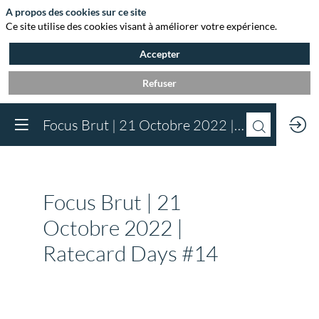
A propos des cookies sur ce site
Ce site utilise des cookies visant à améliorer votre expérience.
Accepter
Refuser
Vous devez être inscr
Focus Brut | 21 Octobre 2022 | Ratecard Days #14
à Agora et connect
pour accéder au
contenu
Inscrivez-vous
Focus Brut | 21
Déjà inscrit à Agora 
Connectez-vous pou
Octobre 2022 |
accéder à votre cont
Ratecard Days #14
Connectez-vous