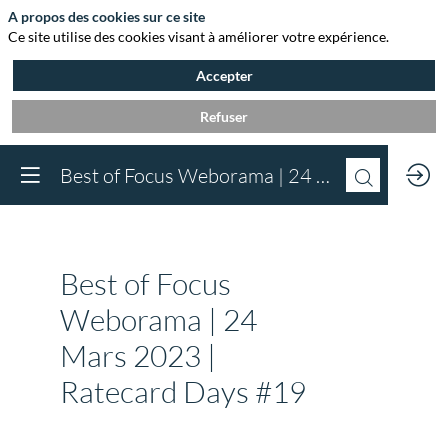
A propos des cookies sur ce site
Ce site utilise des cookies visant à améliorer votre expérience.
Accepter
Refuser
Vous devez être inscr
Best of Focus Weborama | 24 Mars 2023 | Ratecard Days #19
à Agora et connect
pour accéder au
contenu
Inscrivez-vous
Best of Focus
Déjà inscrit à Agora 
Connectez-vous pou
Weborama | 24
accéder à votre cont
Mars 2023 |
Connectez-vous
Ratecard Days #19