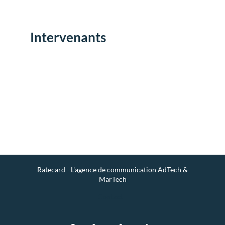
Intervenants
Env
un
mes
Ratecard - L'agence de communication AdTech &
MarTech
Contact