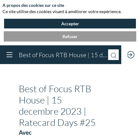
A propos des cookies sur ce site
Ce site utilise des cookies visant à améliorer votre expérience.
Accepter
Refuser
Vous devez être inscr
Best of Focus RTB House | 15 decembre 2023 | Ratecard Days #25
à Agora et connect
pour accéder au
contenu
Inscrivez-vous
Best of Focus RTB
Déjà inscrit à Agora 
Connectez-vous pou
House | 15
accéder à votre cont
decembre 2023 |
Connectez-vous
Ratecard Days #25
Avec