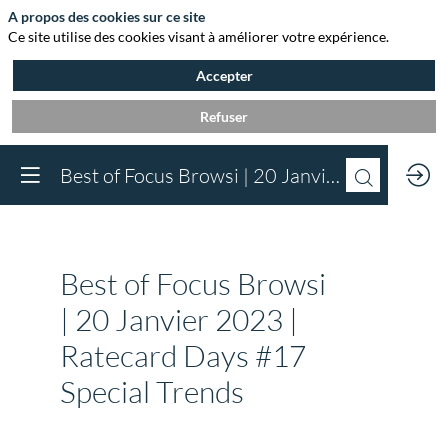
A propos des cookies sur ce site
Ce site utilise des cookies visant à améliorer votre expérience.
Accepter
Refuser
Vous devez être inscr
Best of Focus Browsi | 20 Janvier 2023 | Ratecard Days #17 Special Trends
à Agora et connect
pour accéder au
contenu
Inscrivez-vous
Best of Focus Browsi
Déjà inscrit à Agora 
Connectez-vous pou
| 20 Janvier 2023 |
accéder à votre cont
Ratecard Days #17
Connectez-vous
Special Trends