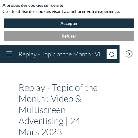
A propos des cookies sur ce site
Ce site utilise des cookies visant à améliorer votre expérience.
Accepter
Refuser
Vous devez être inscr
Replay - Topic of the Month : Video & Multiscreen Advertising | 24 Mars 2023
à Agora et connect
pour accéder au
contenu
Inscrivez-vous
Replay - Topic of the
Déjà inscrit à Agora 
Connectez-vous pou
Month : Video &
accéder à votre cont
Multiscreen
Connectez-vous
Advertising | 24
Mars 2023