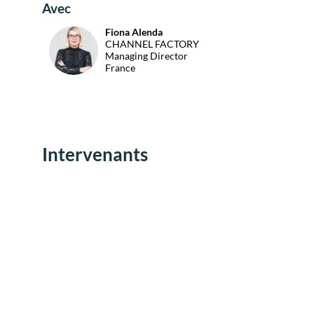
Avec
Fiona
Alenda
FA
CHANNEL FACTORY
Managing Director
France
Intervenants
Env
un
mes