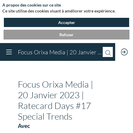
A propos des cookies sur ce site
Ce site utilise des cookies visant à améliorer votre expérience.
Accepter
Refuser
Vous devez être inscr
Focus Orixa Media | 20 Janvier 2023 | Ratecard Days #17 Special Trends
à Agora et connect
pour accéder au
contenu
Inscrivez-vous
Focus Orixa Media |
Déjà inscrit à Agora 
Connectez-vous pou
20 Janvier 2023 |
accéder à votre cont
Ratecard Days #17
Connectez-vous
Special Trends
Avec