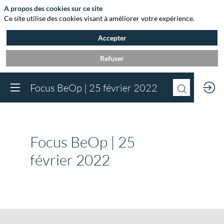
A propos des cookies sur ce site
Ce site utilise des cookies visant à améliorer votre expérience.
Accepter
Refuser
Vous devez être inscr
Focus BeOp | 25 février 2022
à Agora et connect
pour accéder au
contenu
Inscrivez-vous
Focus BeOp | 25
Déjà inscrit à Agora 
Connectez-vous pou
février 2022
accéder à votre cont
Connectez-vous