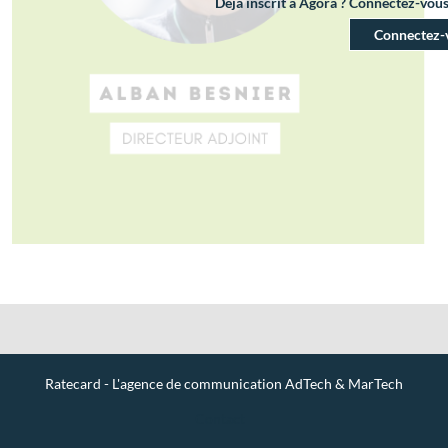
Déjà inscrit à Agora ? Connectez-vou
Connectez-
Ratecard - L'agence de communication AdTech & MarTech
Contact