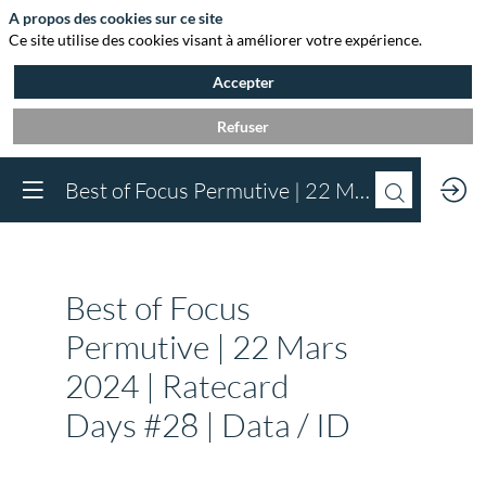
A propos des cookies sur ce site
Ce site utilise des cookies visant à améliorer votre expérience.
Accepter
Refuser
Vous devez être inscr
Best of Focus Permutive | 22 Mars 2024 | Ratecard Days #28 | Data / ID
à Agora et connect
pour accéder au
contenu
Inscrivez-vous
Best of Focus
Déjà inscrit à Agora 
Connectez-vous pou
Permutive | 22 Mars
accéder à votre cont
2024 | Ratecard
Connectez-vous
Days #28 | Data / ID