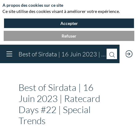
A propos des cookies sur ce site
Ce site utilise des cookies visant à améliorer votre expérience.
Accepter
Refuser
Vous devez être inscr
Best of Sirdata | 16 Juin 2023 | Ratecard Days #22 | Special Trends
à Agora et connect
pour accéder au
contenu
Inscrivez-vous
Best of Sirdata | 16
Déjà inscrit à Agora 
Connectez-vous pou
Juin 2023 | Ratecard
accéder à votre cont
Days #22 | Special
Connectez-vous
Trends