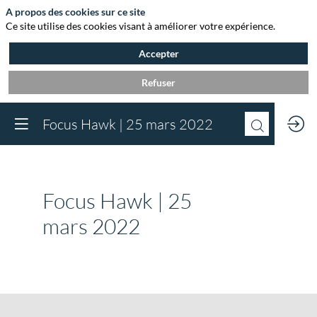
A propos des cookies sur ce site
Ce site utilise des cookies visant à améliorer votre expérience.
Accepter
Refuser
Vous devez être inscr
Focus Hawk | 25 mars 2022
à Agora et connect
pour accéder au
contenu
Inscrivez-vous
Focus Hawk | 25
Déjà inscrit à Agora 
Connectez-vous pou
mars 2022
accéder à votre cont
Connectez-vous